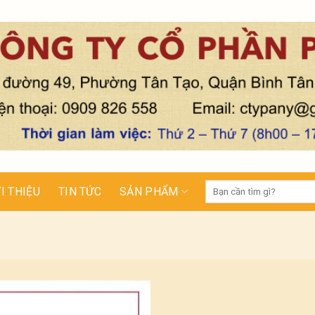
Tìm
I THIỆU
TIN TỨC
SẢN PHẨM
kiếm: