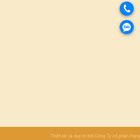
Thiết kế và duy trì bởi
Công Ty cổ phần Pany