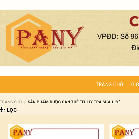
Skip
to
content
TRANG CHỦ
GIỚ
TRANG CHỦ
/
SẢN PHẨM ĐƯỢC GẮN THẺ “TÚI LY TRÀ SỮA 1 LY”
LỌC