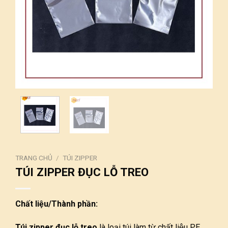
TRANG CHỦ
/
TÚI ZIPPER
TÚI ZIPPER ĐỤC LỖ TREO
Chất liệu/Thành phần:
Túi zipper đục lỗ treo
là loại túi làm từ chất liệu PE