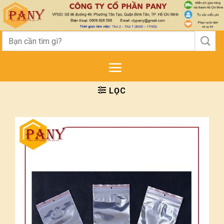
Skip
to
content
Tìm
kiếm:
LỌC