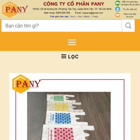
Skip
to
content
Tìm
kiếm:
LỌC