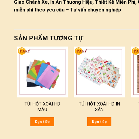
Giao Chành Xe, In Ấn Thương Hiệu, Thiết Kế Miễn Phí, 
miễn phí theo yêu cầu – Tư vấn chuyên nghiệp
SẢN PHẨM TƯƠNG TỰ
TÚI HỘT XOÀI HD
TÚI HỘT XOÀI HD IN
MÀU
SẴN
Đọc tiếp
Đọc tiếp