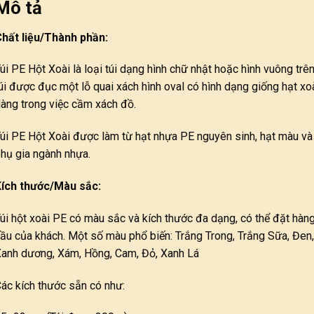
Mô tả
hất liệu/Thành phần:
úi PE Hột Xoài là loại túi dạng hình chữ nhật hoặc hình vuông trê
úi được đục một lỗ quai xách hình oval có hình dạng giống hạt xo
àng trong việc cầm xách đồ.
úi PE Hột Xoài được làm từ hạt nhựa PE nguyên sinh, hạt màu và
hụ gia ngành nhựa.
ích thước/Màu sắc:
úi hột xoài PE có màu sắc và kích thước đa dạng, có thể đặt hàn
ầu của khách. Một số màu phổ biến: Trắng Trong, Trắng Sữa, Đen,
anh dương, Xám, Hồng, Cam, Đỏ, Xanh Lá
ác kích thước sẵn có như: