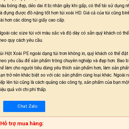
àu bóng đẹp, dẻo dai ít bị nhăn gãy khi gấp, có thể tái sử dụng n
à đựng được đồ nặng tốt hơn túi xoài HD. Giá cả của túi cũng bìn
ài hơn các dòng túi giấy cao cấp.
goài các size túi với màu sắc và độ dày có sẵn quý khách có thể
heo quy cách yêu cầu.
úi Hột Xoài PE ngoài dạng túi trơn không in, quý khách có thể đặt 
heo yêu cầu để sản phẩm trông chuyên nghiệp và đẹp hơn. Bao b
hể làm cho người tiêu dùng yêu thích sản phẩm hơn, làm sản ph
ạn trở nên khác biệt so với các sản phẩm cùng loại khác. Ngoài ra
iếp lên túi cũng là cách quảng cáo công ty, sản phẩm của bạn mộ
iệu quả với chi phí thấp.
Chat Zalo
Hỗ trợ mua hàng: