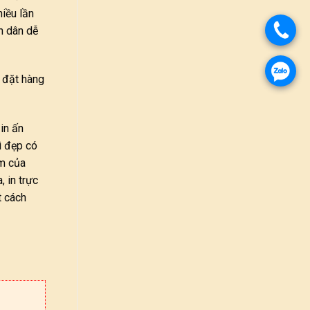
hiều lần
h dân dễ
 đặt hàng
in ấn
ì đẹp có
ẩm của
, in trực
t cách