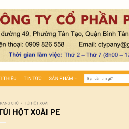
Tìm
I THIỆU
TIN TỨC
SẢN PHẨM
kiếm:
RANG CHỦ
/
TÚI HỘT XOÀI
TÚI HỘT XOÀI PE