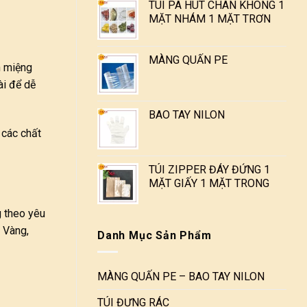
TÚI PA HÚT CHÂN KHÔNG 1
MẶT NHÁM 1 MẶT TRƠN
MÀNG QUẤN PE
n miệng
ài để dễ
BAO TAY NILON
 các chất
TÚI ZIPPER ĐÁY ĐỨNG 1
MẶT GIẤY 1 MẶT TRONG
g theo yêu
 Vàng,
Danh Mục Sản Phẩm
MÀNG QUẤN PE – BAO TAY NILON
TÚI ĐỰNG RÁC