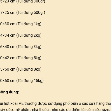
5×23 cm (Túi đựng 300gr)
7×25 cm (Túi đựng 500gr)
0×30 cm (Túi đựng 1kg)
4×34 cm (Túi đựng 2kg)
6×40 cm (Túi đựng 3kg)
0×42 cm (Túi đựng 5kg)
5×50 cm (Túi đựng 8kg)
0×60 cm (Túi đựng 15kg)
Công dụng:
úi hột xoài PE thường được sử dụng phổ biến ở các cửa hàng thời
iày dép, mỹ phẩm, nhà thuốc… nhờ các ưu điểm túi có nhiều size,