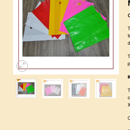
C
T
t
d
T
p
K
T
c
X
C