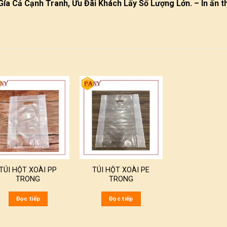
Gía Cả Cạnh Tranh, Ưu Đãi Khách Lấy Số Lượng Lớn. – In ấn th
TÚI HỘT XOÀI PP
TÚI HỘT XOÀI PE
TRONG
TRONG
Đọc tiếp
Đọc tiếp