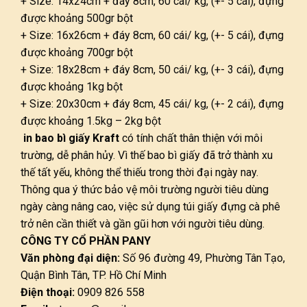
+ Size: 14x24cm + đáy 8cm, 60 cái/ kg, (+- 5 cái), đựng
được khoảng 500gr bột
+ Size: 16x26cm + đáy 8cm, 60 cái/ kg, (+- 5 cái), đựng
được khoảng 700gr bột
+ Size: 18x28cm + đáy 8cm, 50 cái/ kg, (+- 3 cái), đựng
được khoảng 1kg bột
+ Size: 20x30cm + đáy 8cm, 45 cái/ kg, (+- 2 cái), đựng
được khoảng 1.5kg – 2kg bột
in bao bì giấy Kraft
có tính chất thân thiện với môi
trường, dễ phân hủy. Vì thế bao bì giấy đã trở thành xu
thế tất yếu, không thể thiếu trong thời đại ngày nay.
Thông qua ý thức bảo vệ môi trường người tiêu dùng
ngày càng nâng cao, việc sử dụng túi giấy đựng cà phê
trở nên cần thiết và gần gũi hơn với người tiêu dùng.
CÔNG TY CỔ PHẦN PANY
Văn phòng đại diện:
Số 96 đường 49, Phường Tân Tạo,
Quận Bình Tân, TP. Hồ Chí Minh
Điện thoại:
0909 826 558