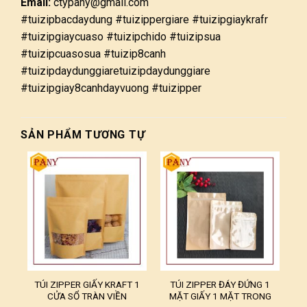
Email:
ctypany@gmail.com
#tuizipbacdaydung #tuizippergiare #tuizipgiaykrafr
#tuizipgiaycuaso #tuizipchido #tuizipsua
#tuizipcuasosua #tuizip8canh
#tuizipdaydunggiaretuizipdaydunggiare
#tuizipgiay8canhdayvuong #tuizipper
SẢN PHẨM TƯƠNG TỰ
TÚI ZIPPER GIẤY KRAFT 1
TÚI ZIPPER ĐÁY ĐỨNG 1
CỬA SỔ TRÀN VIỀN
MẶT GIẤY 1 MẶT TRONG