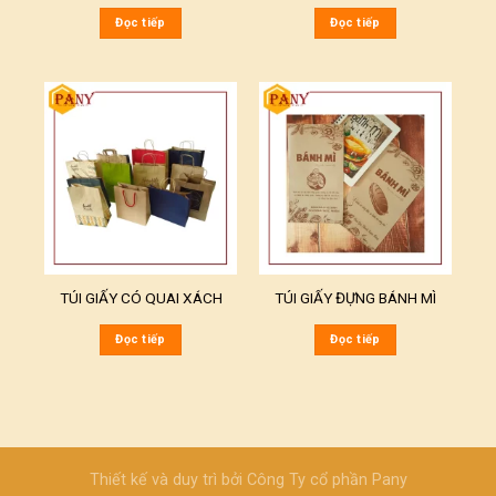
Đọc tiếp
Đọc tiếp
TÚI GIẤY CÓ QUAI XÁCH
TÚI GIẤY ĐỰNG BÁNH MÌ
Đọc tiếp
Đọc tiếp
Thiết kế và duy trì bởi
Công Ty cổ phần Pany