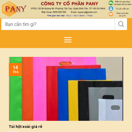
Skip
to
content
Tìm
kiếm:
14
Th6
Túi hột xoài giá rẻ