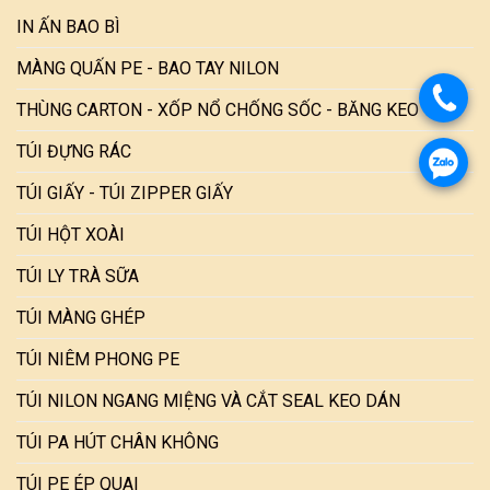
IN ẤN BAO BÌ
MÀNG QUẤN PE - BAO TAY NILON
THÙNG CARTON - XỐP NỔ CHỐNG SỐC - BĂNG KEO
TÚI ĐỰNG RÁC
TÚI GIẤY - TÚI ZIPPER GIẤY
TÚI HỘT XOÀI
TÚI LY TRÀ SỮA
TÚI MÀNG GHÉP
TÚI NIÊM PHONG PE
TÚI NILON NGANG MIỆNG VÀ CẮT SEAL KEO DÁN
TÚI PA HÚT CHÂN KHÔNG
TÚI PE ÉP QUAI