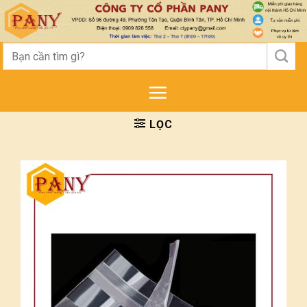
Skip
to
content
Tìm
kiếm:
LỌC