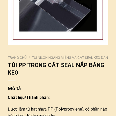
TRANG CHỦ
/
TÚI NILON NGANG MIỆNG VÀ CẮT SEAL KEO DÁN
TÚI PP TRONG CẮT SEAL NẮP BĂNG
KEO
Mô tả
Chất liệu/Thành phần:
Được làm từ hạt nhựa PP (Polypropylene),
có phần nắp
băng keo để dán miệng túi.